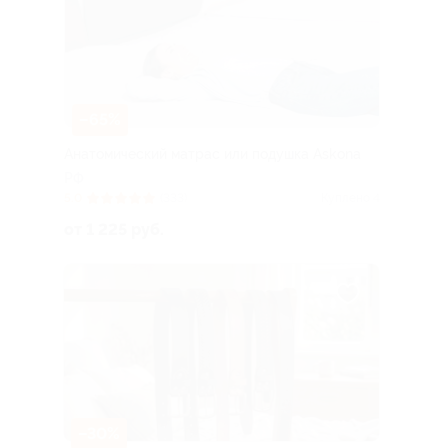
–65%
Анатомический матрас или подушка Askona
РФ
5.0
(333)
Куплено 4
от 1 225 руб.
–30%