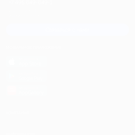
+7 495 649-649-1
Для звонка из Москвы
и регионов России
Связаться с нами
МОБИЛЬНОЕ ПРИЛОЖЕНИЕ
загрузить в
App Store
загрузить в
Google Play
загрузить в
AppGallery
КОМПАНИЯ
ИНФОРМАЦИЯ