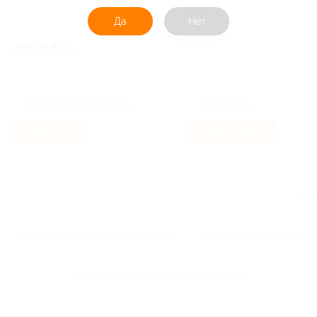
Да
Нет
Кэшбэк
Кэшбэк 7%
Кэшбэк 6.36%
все предложения с кэшбэком (221)