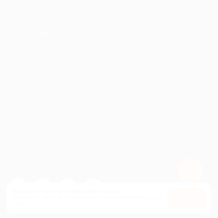
ПАРТНЕРАМ
© 2010-2026 BIGLION
Обработка персональных данных
Пользовательское соглашение
Публичная оферта
Гарантия, поддержка
24 часа и возврат средств
Перейти на полную версию сайта
Используем куки, чтобы сайт работал лучше.
Оставаясь с нами, вы соглашаетесь на использование
файлов
Оk
куки.