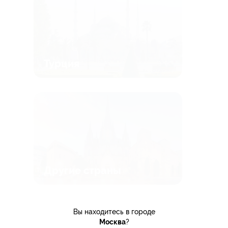
Турция
Другие страны
все туры (158)
Вы находитесь в городе
Москва
?