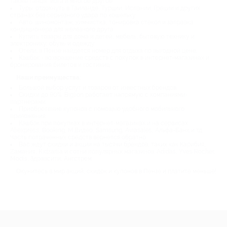
также танцы, йога и многое другое.
Туры: отдохнуть в Таиланде, Турции, Испании, Греции и других
странах без серьезного удара по кошельку.
Авто: шиномонтаж, химчистка, тонировка стекол и заправка
кондиционера для железного друга.
Купить товары для дома и детей, мебель, бытовую технику и
электронику, обувь и одежду.
Отели: в Пензе найдется номер для отдыха по выгодной цене.
Кэшбэк - возвращение средств с покупок в интернет-магазинах и
бронирования билетов и гостиниц.
Наши преимущества:
Большой выбор услуг и товаров от известных брендов.
Скидки до 90%. Biglion работает напрямую с компаниями-
партнерами.
Приобретение купонов с помощью удобного мобильного
приложения.
Кэшбэк при покупках в интернет-магазинах и на сервисах
Aliexpress, Booking, М.Видео, Samsung, Aviasales, Альфа-Банк и тд.
Часть потраченных средств вернется обратно.
Вас ждут скидки и акции на тысячи брендов, таких как Карибия,
Zамания, Kidzania и сотни популярных магазинов: Adidas, Yves Rocher,
Modis, Здравсити, Ангстрем.
Окунитесь в мир акций, скидок и купонов в Пензе и платите меньше!