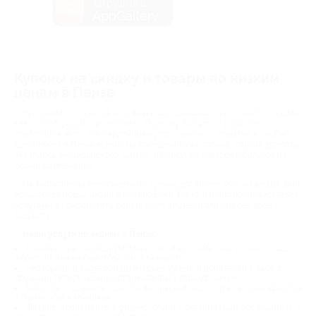
загрузить в
AppGallery
Купоны на скидку и товары по низким
ценам в Пензе
Купонами пользуется весь мир и они давно воспринимаются людьми
как способ разумной экономии. Поэтому Биглион с радостью
приблизит к миру, где скидочный купон - выгодно, приятно и удобно.
Сэкономить в Пензе можно на посещении ресторана, салона красоты,
аквапарка, медицинского центра, на покупке товаров и билетов на
любые развлечения.
На Биглионе размер скидки по купону достигает 90% и каждый день
появляются новые акции и распродажи. Легко и приятно пользоваться
услугами и приобретать подарки для друзей и близких без вреда
бюджету.
Наши услуги по акциям в Пензе:
Развлечения: насладиться речными и конными прогулками, сходить
в боулинг или на пейнтбол, пройти квесты.
Рестораны и кафе: романтические ужины и посиделки в баре с
друзьями теперь можно организовывать гораздо чаще!
Красота и здоровье: сделать маникюр и педикюр в салонах красоты
в Пензе, УЗИ в клиниках.
Фитнес: абонементы в фитнес-клубы с безлимитным посещением, а