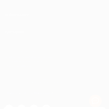
ИНФОРМАЦИЯ
ПАРТНЕРАМ
© 2010-2026 BIGLION
Обработка персональных данных
Пользовательское соглашение
Публичная оферта
Гарантия, поддержка
24 часа и возврат средств
Перейти на полную версию сайта