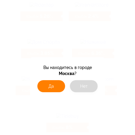
5.26%
2.4%
Кэшбэк
Кэшбэк
3.85%
6.35%
Кэшбэк
Кэшбэк
Вы находитесь в городе
Москва
?
Да
Нет
800 ₽
4.32%
Кэшбэк
Кэшбэк
8%
Кэшбэк