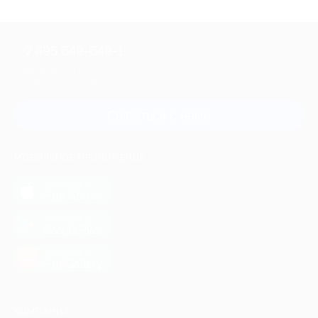
+7 495 649-649-1
Для звонка из Москвы
и регионов России
Связаться с нами
МОБИЛЬНОЕ ПРИЛОЖЕНИЕ
загрузить в
App Store
загрузить в
Google Play
загрузить в
AppGallery
КОМПАНИЯ