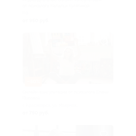
от психолога Натальи Кулягиной
РФ
от 950 руб.
–50%
Онлайн-консультации от психолога Елены
Поповой
г. Красноярск, ул. Маерчака,
д. 18 (204)
от 750 руб.