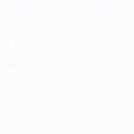
Связаться с нами
МОБИЛЬНОЕ ПРИЛОЖЕНИЕ
загрузить в
App Store
загрузить в
Google Play
загрузить в
AppGallery
КОМПАНИЯ
ИНФОРМАЦИЯ