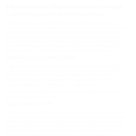
Медицинские обследования по скидке
Скидки на медицинское обследование в Пензе
Своевременное обращение к врачу может помочь избежать
прогрессирования заболеваний. Проверять здоровье рекомендуется и
в профилактических целях даже при отсутствии жалоб. Особенно
важно это делать пациентам старшей возрастной группы, людям с
хроническими болезнями и тем, у кого есть предрасположенность к
проблемам с сердцем или эндокринной системой. Благодаря Biglion
можно выгодно пройти комплексное обследование в Пензе.
Здоровье под контролем с Biglion
Мы договариваемся с клиниками и медицинскими центрами о
размещении акций в разных направлениях — гинекология и урология,
коррекция зрения, удаление новообразований, консультации
профильных специалистов (невролога, эндокринолога, кардиолога,
уролога, гинеколога, психолога и т. д.) и не только.
Некоторые виды медицинских процедур особенно востребованы
среди пользователей Biglion.
Диагностика: МРТ и КТ
По купону можно с большой скидкой сделать КТ или МРТ в Пензе.
По результатам врач делает вывод о состоянии всего организма или
отдельных органов и систем. Эти процедуры могут помочь увидеть
даже мельчайшие изменения. На сайте есть скидки на МРТ головы,
брюшной полости, суставов, позвоночника и других органов. На
томографию рекомендуется приходить с результатами предыдущих