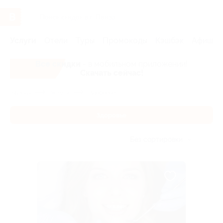
Услуги
Отели
Туры
Промокоды
Кэшбэк
Афиша 
Все скидки
- в мобильном приложении!
Скачать сейчас!
Главная
Услуги
Здоровье
Здоровье
Без сортировки