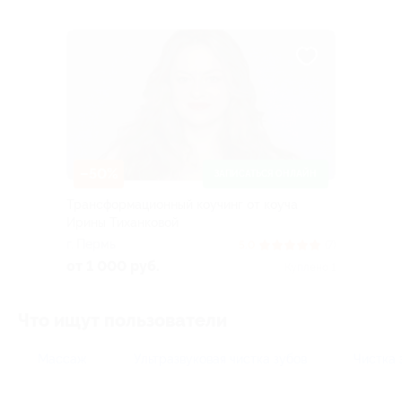
–50%
ЗАПИСАТЬСЯ ОНЛАЙН
Трансформационный коучинг от коуча
Ирины Тиханковой
г. Пермь
5.0
(7)
от 1 000 руб.
Куплено 1
Что ищут пользователи
Массаж
Ультразвуковая чистка зубов
Чистка 