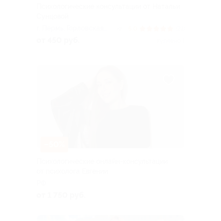
Психологические консультации от Натальи
Сунцовой
г. Пермь, Горловская
5.0
(21)
+2
ул., д. 92а
от 450 руб.
Куплено 1
–50%
Психологические онлайн-консультации
от психолога Евгении
РФ
от 1 750 руб.