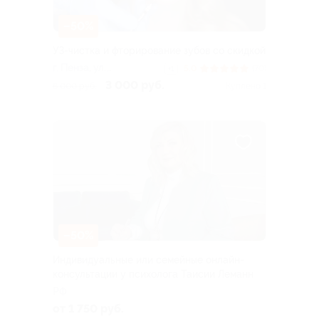
–50%
УЗ-чистка и фторирование зубов со скидкой
г. Пенза, ул.
5.0
(70)
+1
Московская, д. 34
3 000 руб.
6 000 руб.
Куплено 1
–50%
Индивидуальные или семейные онлайн-
консультации у психолога Таисии Леманн
РФ
от 1 750 руб.