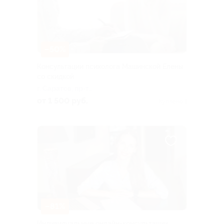
–50%
Консультации психолога Машинской Елены
со скидкой
г. Саратов, пр-т
Столыпина, д. 8
от 1 500 руб.
Куплено 1
–81%
Индивидуальные онлайн-консультации