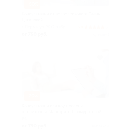
–50%
Консультации от астропсихолога Елены
Цыгановой
г. Пермь, ул. 25 Октября,
5.0
(7)
+1
д. 17
от 750 руб.
Куплено 1
–70%
Консультации или коуч-сессии
от психолога Маргариты Шахмуратовой
РФ
от 750 руб.
Куплено 4