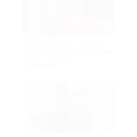
–50%
Психологические онлайн- или офлайн-
консультации психолога Марины Немцевой
г. Иваново, Лежневская ул.,
д. 55, эт. 4, каб. 4.21 (ТРЦ
от 1 000 руб.
Куплено 2
«Тополь»)
–50%