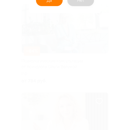
Да
Нет
–84%
Психологические консультации
от психолога Ольги Великой
РФ
от 784 руб.