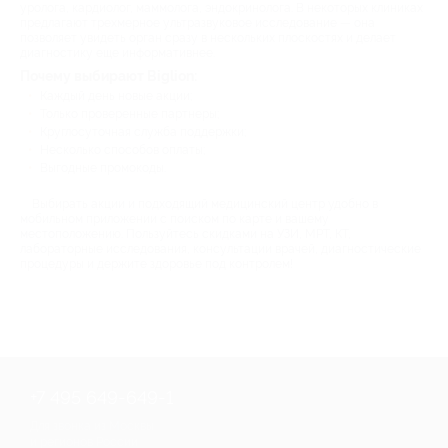
уролога, кардиолог, маммолога, эндокринолога. В некоторых клиниках
предлагают трехмерное ультразвуковое исследование — она
позволяет увидеть орган сразу в нескольких плоскостях и делает
диагностику еще информативнее.
Почему выбирают Biglion:
Каждый день новые акции;
Только проверенные партнеры;
Круглосуточная служба поддержки;
Несколько способов оплаты;
Выгодные промокоды.
Выбирать акции и подходящий медицинский центр удобно в
мобильном приложении с поиском по карте и вашему
местоположению. Пользуйтесь скидками на УЗИ, МРТ, КТ,
лабораторные исследования, консультации врачей, диагностические
процедуры и держите здоровье под контролем!
+7 495 649-649-1
Для звонка из Москвы
и регионов России