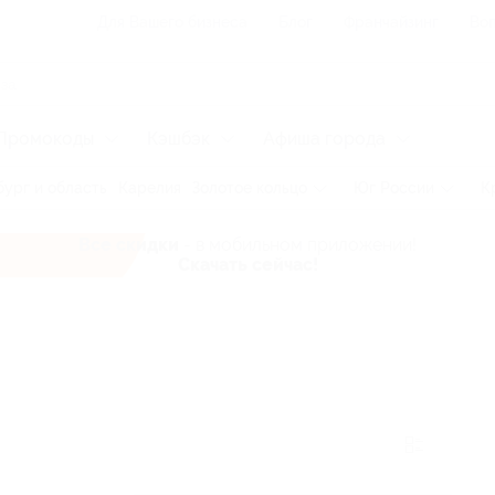
Для Вашего бизнеса
Блог
Франчайзинг
Воп
Промокоды
Кэшбэк
Афиша города
ург и область
Карелия
Золотое кольцо
Юг России
К
Все скидки
- в мобильном приложении!
Скачать сейчас!