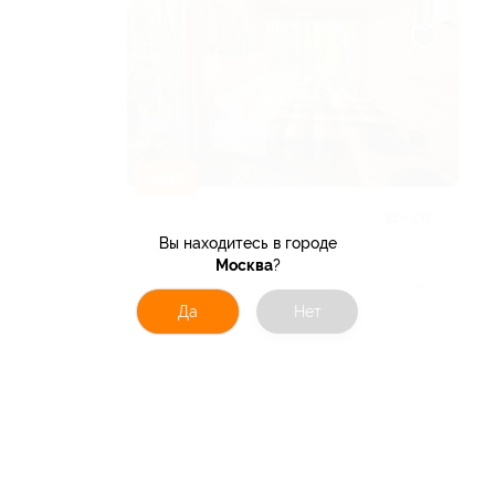
–30%
Отдых в комплексе «Побег из города» со
скидкой
Вы находитесь в городе
РЕСПУБЛИКА БАШКОРТОСТАН
Москва
?
5.0
(10)
Куплено 151
Да
Нет
от 1 960 руб.