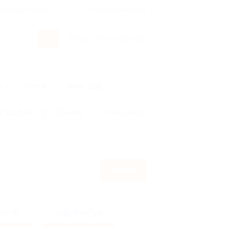
росы и ответы
+7 495 649-649-1
Вход
/
Регистрация
ы
Услуги
Авто
Ещё
т кэшбэк?
По чеку
Мой кэшбэк
Найти