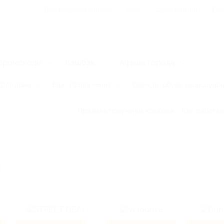
Для Вашего бизнеса
Блог
Франчайзинг
Воп
Промокоды
Кэшбэк
Афиша города
Для дома
Еда
Развлечения
Одежда, обувь, аксессуар
Правила получения кэшбэка
Как работае