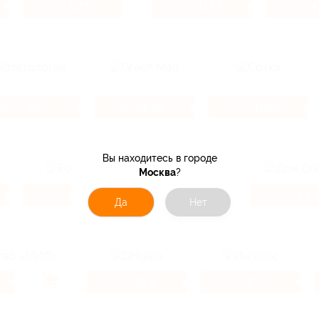
1.2%
116 ₽
4
Кэшбэк
Кэшбэк
Кэшбэк
4%
4.42%
1040 ₽
Кэшбэк
Кэшбэк
Кэшбэк
Вы находитесь в городе
Москва
?
130 ₽
4.16%
3.8
Кэшбэк
Кэшбэк
Кэшбэк
Да
Нет
40.8%
8%
Кэшбэк
Кэшбэк