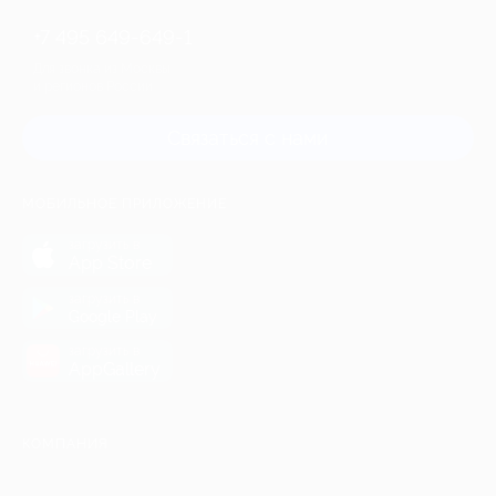
+7 495 649-649-1
Для звонка из Москвы
и регионов России
Связаться с нами
МОБИЛЬНОЕ ПРИЛОЖЕНИЕ
загрузить в
App Store
загрузить в
Google Play
загрузить в
AppGallery
КОМПАНИЯ