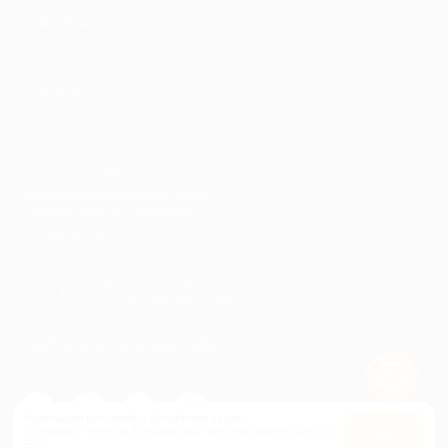
ИНФОРМАЦИЯ
ПАРТНЕРАМ
© 2010-2026 BIGLION
Обработка персональных данных
Пользовательское соглашение
Публичная оферта
Гарантия, поддержка
24 часа и возврат средств
Перейти на полную версию сайта
Используем куки, чтобы сайт работал лучше.
Оставаясь с нами, вы соглашаетесь на использование
файлов
Оk
куки.
Карта