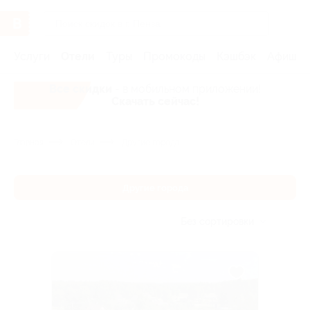
Услуги
Отели
Туры
Промокоды
Кэшбэк
Афиша 
Все скидки
- в мобильном приложении!
Скачать сейчас!
Главная
Отели
Другие города
Другие города
Без сортировки