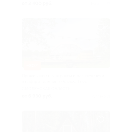
ОБЛАСТЬ
от 2 400 руб.
Куплено 87
–30%
Проживание с завтраком и развлечениям
в сафари-глэмпинге Vazuza Love
СМОЛЕНСКАЯ ОБЛАСТЬ
от 6 930 руб.
Куплено 81