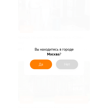
–30%
Аренда таунхауса от барнхауса «Сова»
КАЛУЖСКАЯ ОБЛАСТЬ
от 13 300 руб.
Вы находитесь в городе
Куплено 1
Москва
?
Да
Нет
–30%
ЗАВТРАК ВКЛЮЧЕН