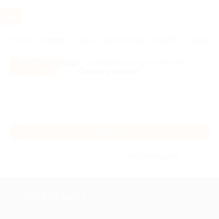
Услуги
Отели
Туры
Промокоды
Кэшбэк
Афиша 
Все скидки
- в мобильном приложении!
Скачать сейчас!
Главная
Отели
Байкал
Байкал
Без сортировки
+7 495 649-649-1
Для звонка из Москвы