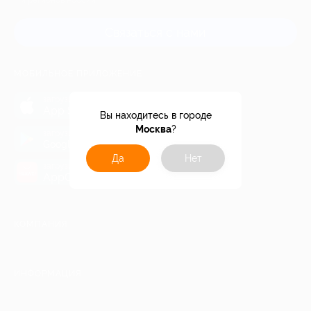
и регионов России
Связаться с нами
МОБИЛЬНОЕ ПРИЛОЖЕНИЕ
загрузить в
App Store
Вы находитесь в городе
Москва
?
загрузить в
Google Play
Да
Нет
загрузить в
AppGallery
КОМПАНИЯ
ИНФОРМАЦИЯ