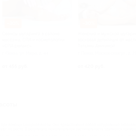
–30%
–30%
Сеансы шугаринга в салоне
Женский и мужской шугарин
массажа, СПА и косметологии
восковая депиляция от маст
«СПА релакс»
Татьяны Аникиной
г. Пенза, ул. Мира, д. 44
г. Пенза, Московская ул., д. 73
6
от 455 руб.
от 420 руб.
расоты
 при помощи сахарной пасты. Она представляет собой натуральный гипоаллер
мают по росту. В результате нежелательная растительность удаляется прямо 