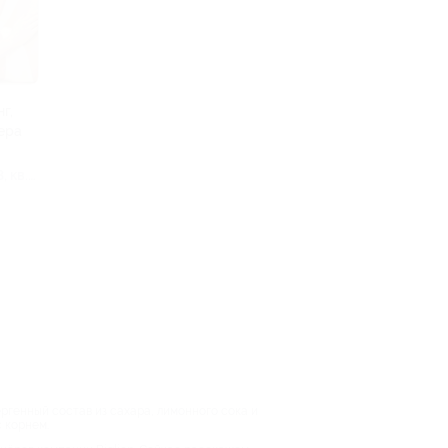
г,
ера
, кв.
генный состав из сахара, лимонного сока и
с корнем.