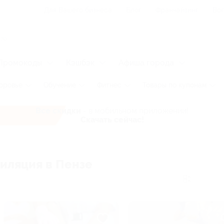
Для Вашего бизнеса
Блог
Франчайзинг
Воп
Промокоды
Кэшбэк
Афиша города
оровье
Обучение
Фитнес
Товары по купонам
Все скидки
- в мобильном приложении!
Скачать сейчас!
нг
пиляция в Пензе