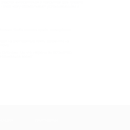
 участок антисептиком и присыпкой (для лучшего
це – уход: кожу обрабатывают успокаивающими и
больше. Чтобы снизить прайс, пользуйтесь
идет на электронную почту: сохраните на
упона.
 салонами, так что уверены: вы останетесь
 в ближайшее время!
МАЦИЯ
ПАРТНЕРАМ