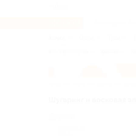
Пенза
Услуги
Отели
Туры
Все
Афиша города
Красота
Зд
Главная
Услуги
Красота
Шугари
Шугаринг и восковая э
Красота
Шугаринг
(2)
SPA
(2)