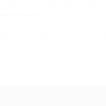
а шугаринга проходит стандартно. Вначале подготовка: мастер обрабатывает
 паста распределяется по коже, затем удаляется резким движением. И в кон
аринг в Пензе ?
ы. В среднем это от 1500 рублей, но нередко цены достигают 4000 рублей и 
е в Пензе до 60% без ущерба для качества.
дящее предложение в этом разделе, изучите условия и оплатите купон. Он пр
ишитесь на процедуру по контактам организатора, предупредив о наличии к
пиляцию и насладиться результатом. Мы сотрудничаем только с проверенными
 на потом! Выбирайте акцию и записывайтесь на шугаринг в Пензе по купону
Е ПРИЛОЖЕНИЕ
КОМПАНИЯ
ИНФОР