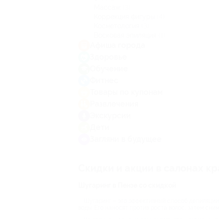
Массаж
(3)
Коррекция фигуры
(4)
Косметология
(3)
Восковая эпиляция
(1)
Афиша города
Здоровье
Обучение
Фитнес
Товары по купонам
Развлечения
Экскурсии
Дети
Загляни в будущее
Скидки и акции в салонах к
Шугаринг в Пензе со скидкой
Шугаринг – это эффективный способ депиляции
воды. Его наносят против роста волос, затем сни