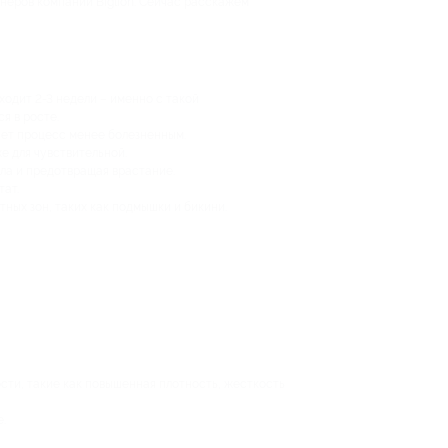
тнёров компании Biglion. Сейчас расскажем
уходит 2-3 недели – именно с такой
я в росте.
лает процесс менее болезненным.
е для чувствительной.
ла и предотвращая врастание.
тат.
тных зон, таких как подмышки и бикини.
ти, такие как повышенная плотность, жесткость
.