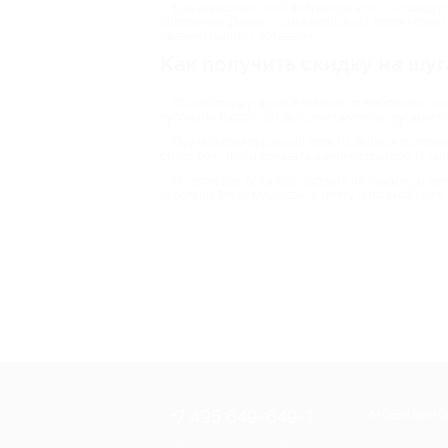
Вне зависимости от выбранной зоны, процедур
сцепления). Далее – сама депиляция: подогретая
увлажняющими составами.
Как получить скидку на шуг
Стоимость шугаринга зависит от выбранной зон
купонами Biglion. Так вы сэкономите на шугаринг
Поучаствовать в акции просто. Выберите подхо
смартфон, чтобы показать администратору. И зап
На этом все: осталось сходить на сахарную де
довольны. Не откладывайте мечту о гладкой коже
+7 495 649-649-1
МОБИЛЬНО
Для звонка из Москвы