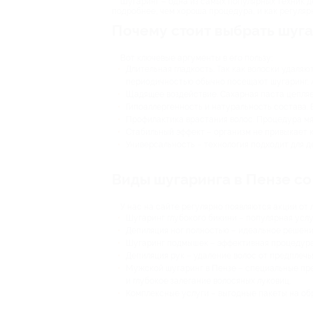
Шугаринг – одна из самых популярных техник д
подробнее, чем хороша процедура, и как регулярн
Почему стоит выбрать шуг
Вот ключевые аргументы в его пользу:
Длительная гладкость. Так как волоски удаляю
периодичностью обычно посещают шугаринг. А 
Щадящее воздействие. Сахарная паста цепляет
Гипоаллергенность и натуральность состава. 
Профилактика врастания волос. Процедура мя
Стабильный эффект – организм не привыкает к
Универсальность – технология подходит для д
Виды шугаринга в Пензе со
У нас на сайте регулярно появляются акции от 
Шугаринг глубокого бикини – популярная услу
Депиляция ног полностью – идеальное решение
Шугаринг подмышек – эффективная процедура
Депиляция рук – удаление волос от предплечья
Мужской шугаринг в Пензе – специальные пре
и глубокое залегание волосяных луковиц.
Комплексные услуги – выгодные пакеты на об