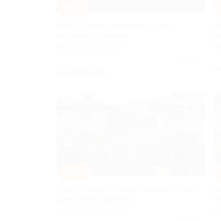
–30%
Отдых в Крыму в гостинице «Санта
О
Барбара» со скидкой
н
РЕСПУБЛИКА КРЫМ
Р
Куплено 3
о
от 6 300 руб.
–30%
Отдых на берегу Черного моря в гостевом
О
доме «Вилла Мармарис»
в
РЕСПУБЛИКА КРЫМ
Р
Куплено 1