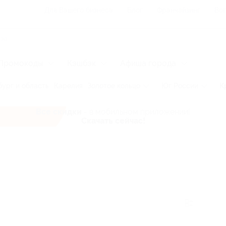
Для Вашего бизнеса
Блог
Франчайзинг
Воп
Промокоды
Кэшбэк
Афиша города
ург и область
Карелия
Золотое кольцо
Юг России
К
Все скидки
- в мобильном приложении!
Скачать сейчас!