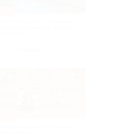
–30%
тдых на берегу моря с пользованием
ассейном в гостевом доме «Багира»
ЕСПУБЛИКА КРЫМ
Куплено 6
3 150 руб.
500 руб.
–30%
ренда апартаментов в Ялте в отеле
Медный всадник»