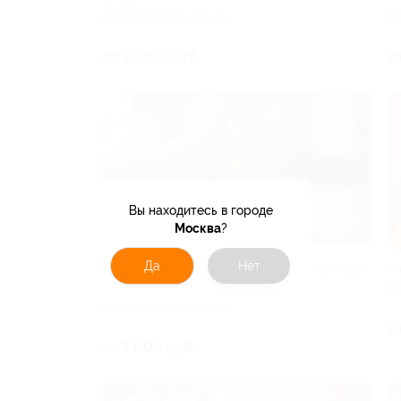
РЕСПУБЛИКА КРЫМ
Р
от 37 856 руб.
о
Вы находитесь в городе
Москва
?
–30%
Да
Нет
Отдых на берегу Азовского моря в гостевом
О
доме «Аврора»
Р
РЕСПУБЛИКА КРЫМ
о
от 7 000 руб.