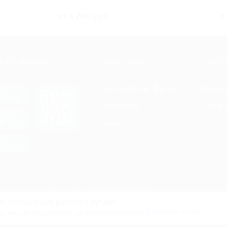
от 4 200 руб.
о
Е ПРИЛОЖЕНИЕ
КОМПАНИЯ
ИНФОР
Как работает Biglion
Вопрос
ть в
Store
Вакансии
Отзывы
ть в
le Play
Блог
ть в
allery
Гарантия, поддержка
24 часа и возврат средств
и, чтобы сайт работал лучше.
файлов куки.
и, вы соглашаетесь на использование