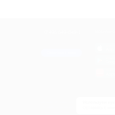
+7 495 649-649-1
МОБИЛЬНО
Для звонка из Москвы
и регионов России
загрузи
App 
Связаться с нами
загрузи
Goog
загрузи
AppG
© 2010-2026 BIGLION
Обработка персональных данных
Используем кук
Пользовательское соглашение
Оставаясь с нам
Публичная оферта