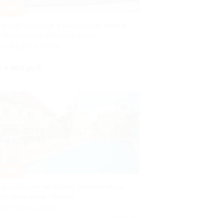
–30%
тдых от 2-х суток в Байдарской долине
а базе отдыха «Уркуста-парк»
ЕСПУБЛИКА КРЫМ
т 4 480 руб.
–40%
тдых в Крыму на берегу Черного моря
 гостевом доме «Лидия»
ЕСПУБЛИКА КРЫМ
Куплено 1