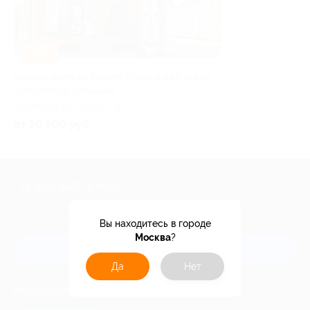
–30%
Аренда дома на берегу Волги в арт-отеле
«Место под солнцем»
САМАРСКАЯ ОБЛАСТЬ
от 10 500 руб.
Куплено 4
+7 495 649-649-1
Для звонка из Москвы
и регионов России
Вы находитесь в городе
Москва
?
Связаться с нами
Да
Нет
МОБИЛЬНОЕ ПРИЛОЖЕНИЕ