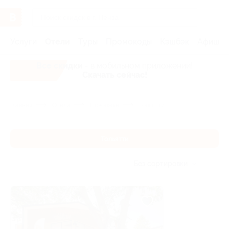
Услуги
Отели
Туры
Промокоды
Кэшбэк
Афиша 
Все скидки
- в мобильном приложении!
Скачать сейчас!
Главная
Отели
Поволжье
Тольятти
Тольятти
Без сортировки