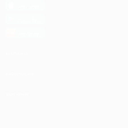
загрузить в
App Store
загрузить в
Google Play
загрузить в
AppGallery
КОМПАНИЯ
ИНФОРМАЦИЯ
ПАРТНЕРАМ
© 2010-2026 BIGLION
Обработка персональных данных